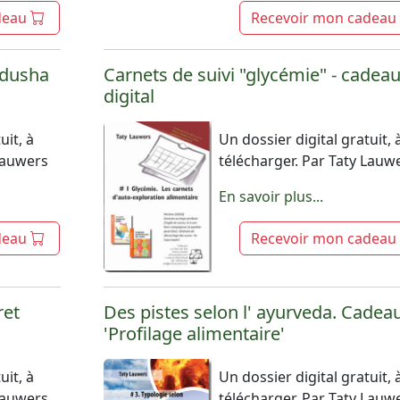
deau
Recevoir mon cadeau
ndusha
Carnets de suivi "glycémie" - cadea
digital
uit, à
Un dossier digital gratuit, 
 Lauwers
télécharger. Par Taty Lauw
En savoir plus...
deau
Recevoir mon cadeau
ret
Des pistes selon l' ayurveda. Cadea
'Profilage alimentaire'
uit, à
Un dossier digital gratuit, 
 Lauwers
télécharger. Par Taty Lauw