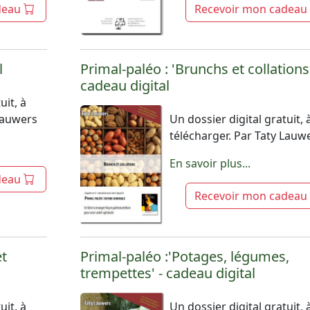
deau
Recevoir mon cadeau
l
Primal-paléo : 'Brunchs et collations'
cadeau digital
uit, à
 Lauwers
Un dossier digital gratuit, 
télécharger. Par Taty Lauw
En savoir plus...
deau
Recevoir mon cadeau
et
Primal-paléo :'Potages, légumes,
trempettes' - cadeau digital
uit, à
Un dossier digital gratuit, 