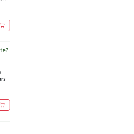
te?
à
ers